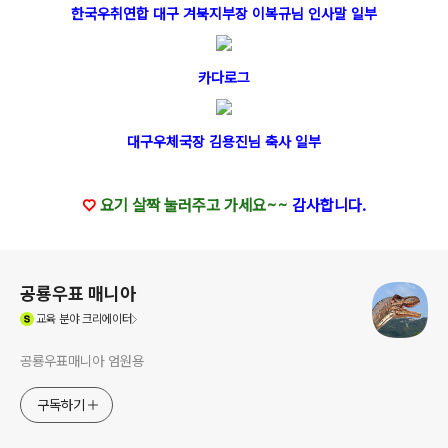
한국우취연합 대구 겨북지부장 이복규님 인사말 일부
카다로그
대구우체국장 김용진님 축사 일부
♡
요기 살짝 눌러주고 가세요~~
감사합니다.
로그 정보
공룡우표 매니아
(새창열림)
교육
분야 크리에이터
공룡우표매니아 엄원용
구독하기