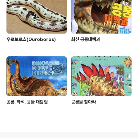
우로보로스(Ouroboros)
최신 공룡대백과
공룡. 화석. 광물 대탐험
공룡을 찾아라