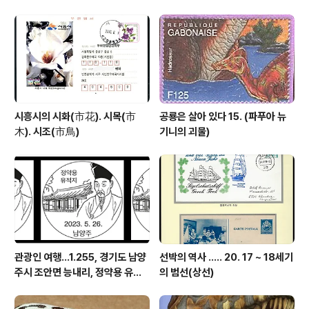
시흥시의 시화(市花). 시목(市
공룡은 살아 있다 15. (파푸아 뉴
木). 시조(市鳥)
기니의 괴물)
관광인 여행...1.255, 경기도 남양
선박의 역사 ..... 20. 17 ~ 18세기
주시 조안면 능내리, 정약용 유적
의 범선(상선)
지.