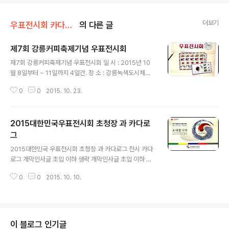
더보기
우표전시회 카다로그
의 다른 글
제7회 강릉커피축제기념 우표전시회
글 내용
제7회 강릉커피축제기념 우표전시회 일 시 : 2015년 10
월 8일부터 ~ 11일까지 4일간. 장 소 : 강릉녹색도시체험
센터 컨벤션동 2층 주 &#51344; ; 강릉우편문화연구회
0
0
2015. 10. 23.
후 원 : 강원지방우정청 강릉우체국 한국우취연합 재)강릉
문화재단 이하 생략 이하 생략 ♡요기 살짝 눌러주고 가세
요~~ 감사합..
2015대한민국우표전시회 초청장 과 카다로
그
글 내용
2015대한민국 우표전시회 초청장 과 카다로그 전시 카다
로그 개막인사글 초입 이하 생략 개막인사글 초입 이하 생
략 개막인사글 초입 이하 생략 ♡ 요기 살짝 눌러주고 가세
0
0
2015. 10. 10.
요~~ 감사합니다.
이 블로그 인기글